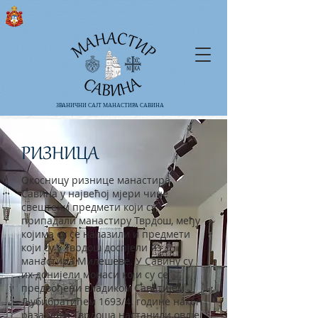
ЗВАНИЧНИ САЈТ МАНАСТИРА САВИНА
РИЗНИЦА
Окосницу ризнице манастира
Савина у највећој мјери чине
свештени предмети који су
припадали манастиру Тврдош, међу
којима су се налазили и предмети
који су у Тврдош доспјели из
манастира Милешеве. У Савину су
их донијели монаси који су се
предвођени владиком Саватијем
Љубибратићем 1693/4. године након
разарања Тврдоша настанили овдје