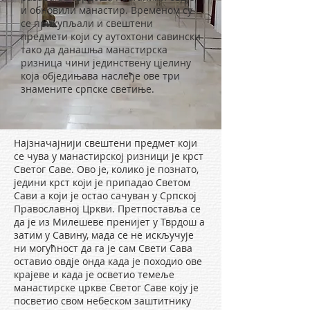
и обновили манастир. Временом су
се прикупљали и свештени
предмети који су аутохтони савински
тако да данашња манастирска
ризница чини јединствену цјелину
која обједињава наслеђе ове три
знамените српске светиње.
Најзначајнији свештени предмет који
се чува у манастирској ризници је крст
Светог Саве. Ово је, колико је познато,
једини крст који је припадао Светом
Сави а који је остао сачуван у Српској
Православној Цркви. Претпоставља се
да је из Милешеве пренијет у Тврдош а
затим у Савину, мада се не искључује
ни могућност да га је сам Свети Сава
оставио овдје онда када је походио ове
крајеве и када је осветио темеље
манастирске цркве Светог Саве коју је
посветио свом небеском заштитнику