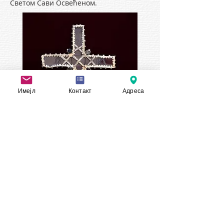
Светом Сави Освећеном.
Имејл
Контакт
Адреса