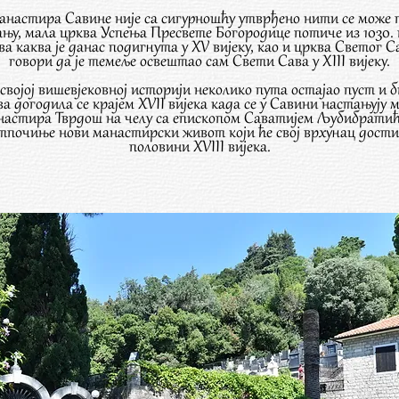
астира Савине није са сигурношћу утврђено нити се може по
ању, мала црква Успења Пресвете Богородице потиче из 1030. г
ква каква је данас подигнута у XV вијеку, као и црква Светог С
говори да је темеље освештао сам Свети Сава у XIII вијеку.
својој вишевјековној историји неколико пута остајао пуст и 
ва догодила се крајем XVII вијека када се у Савини настањују 
настира Тврдош на челу са епископом Саватијем Љубибрати
тпочиње нови манастирски живот који ће свој врхунац достић
половини XVIII вијека.