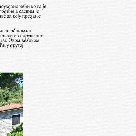
уздано рећи ко га је
одине а сасвим је
аве за коју предање
бивао обнављан.
монаси из порушеног
ћем. Овом великом
и у другој