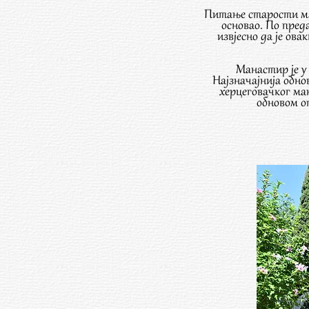
Питање старости ман
основао. По пред
извјесно да је ова
Манастир је у 
Најзначајнија обно
херцеговачког ма
обновом о